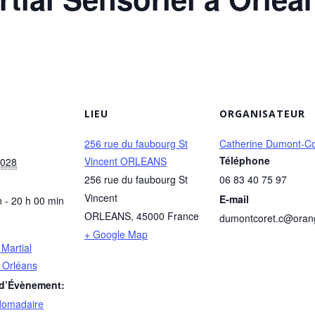
LIEU
ORGANISATEUR
256 rue du faubourg St
Catherine Dumont-Co
Téléphone
Vincent ORLEANS
2028
256 rue du faubourg St
06 83 40 75 97
Vincent
E-mail
 - 20 h 00 min
ORLEANS
,
45000
France
dumontcoret.c@oran
+ Google Map
 Martial
à Orléans
 d’Évènement:
domadaire