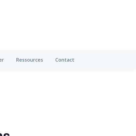
Où pratiquer
Ressources
Contact
er
Ressources
Contact
ns