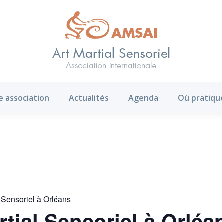
AMS ?
Notre association
Actualités
Agenda
e association
Actualités
Agenda
Où pratiqu
l Sensoriel à Orléans
rtial Sensoriel à Orléa