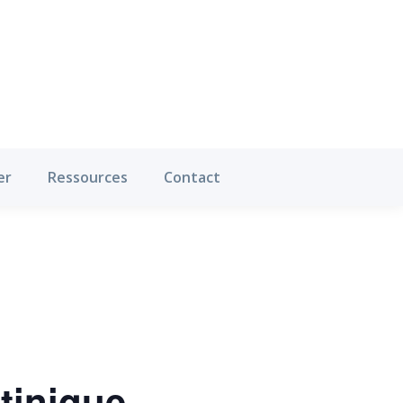
Où pratiquer
Ressources
Contact
er
Ressources
Contact
tinique