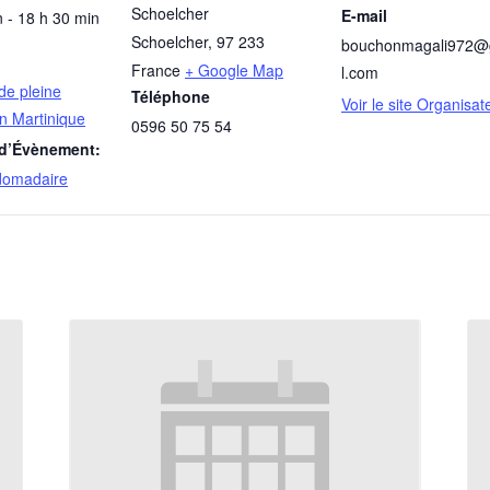
Schoelcher
E-mail
 - 18 h 30 min
Schoelcher
,
97 233
bouchonmagali972@
France
+ Google Map
l.com
de pleine
Téléphone
Voir le site Organisat
n Martinique
0596 50 75 54
 d’Évènement:
domadaire