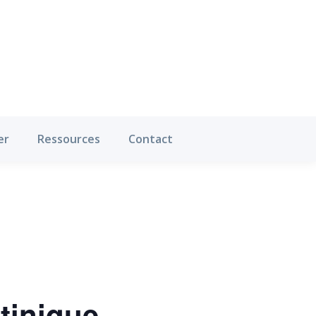
Où pratiquer
Ressources
Contact
er
Ressources
Contact
tinique