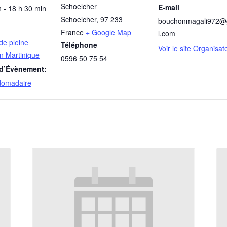
Schoelcher
E-mail
 - 18 h 30 min
Schoelcher
,
97 233
bouchonmagali972@
France
+ Google Map
l.com
de pleine
Téléphone
Voir le site Organisat
n Martinique
0596 50 75 54
 d’Évènement:
domadaire