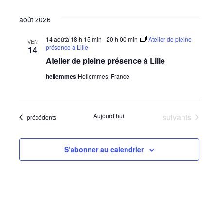
Sélectionnez
août 2026
une
date.
14 aoûtà 18 h 15 min
-
20 h 00 min
Atelier de pleine
VEN
présence à Lille
14
Atelier de pleine présence à Lille
hellemmes
Hellemmes, France
Évènements
Aujourd’hui
suivants
Évènements
précédents
S’abonner au calendrier