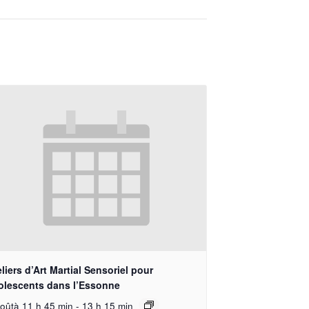
liers d’Art Martial Sensoriel pour
olescents dans l’Essonne
oûtà 11 h 45 min
-
13 h 15 min