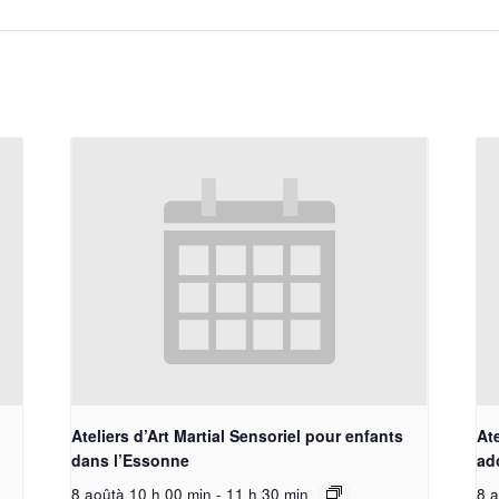
Ateliers d’Art Martial Sensoriel pour enfants
Ate
dans l’Essonne
ad
8 aoûtà 10 h 00 min
-
11 h 30 min
8 a