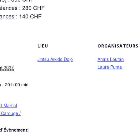
 séances : 280 CHF
éances : 140 CHF
LIEU
ORGANISATEURS
Jintsu Aïkido Dojo
Anaïs Loutan
Laura Puma
re 2027
 - 20 h 00 min
rt Martial
à Carouge /
 d’Évènement: