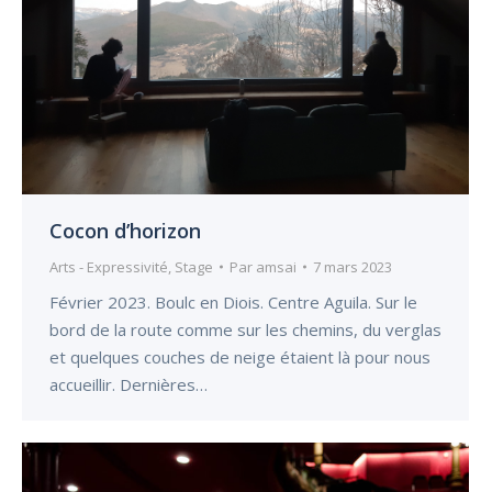
Cocon d’horizon
Arts - Expressivité
,
Stage
Par
amsai
7 mars 2023
Février 2023. Boulc en Diois. Centre Aguila. Sur le
bord de la route comme sur les chemins, du verglas
et quelques couches de neige étaient là pour nous
accueillir. Dernières…